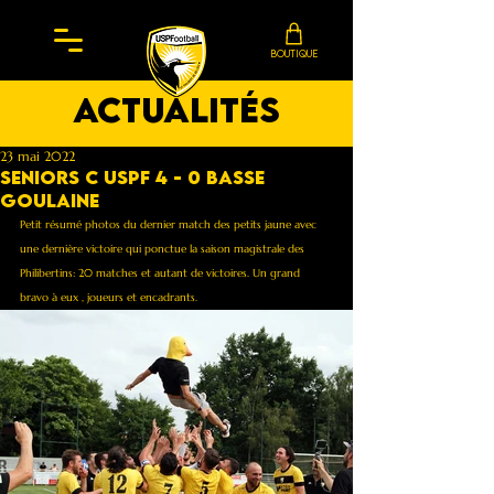
BOUTIQUE
actualités
23 mai 2022
Seniors C Uspf 4 - 0 Basse
Goulaine
Petit résumé photos du dernier match des petits jaune avec 
une dernière victoire qui ponctue la saison magistrale des 
Philibertins: 20 matches et autant de victoires. Un grand 
bravo à eux , joueurs et encadrants. 