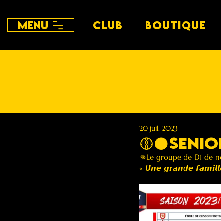
Menu
CLUB
BOUTIQUE
20 juil. 2023
🟡⚫️SENIO
👊Le groupe de D1 de no
« 𝙐𝙣𝙚 𝙜𝙧𝙖𝙣𝙙𝙚 𝙛𝙖𝙢𝙞𝙡𝙡