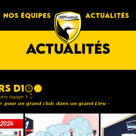
Nos équipes
Actualités
actualités
RS D1🟡⚫️
tre équipe 3 👇
𝙚, 𝙥𝙤𝙪𝙧 𝙪𝙣 𝙜𝙧𝙖𝙣𝙙 𝙘𝙡𝙪𝙗, 𝙙𝙖𝙣𝙨 𝙪𝙣 𝙜𝙧𝙖𝙣𝙙 𝙇𝙞𝙚𝙪 »