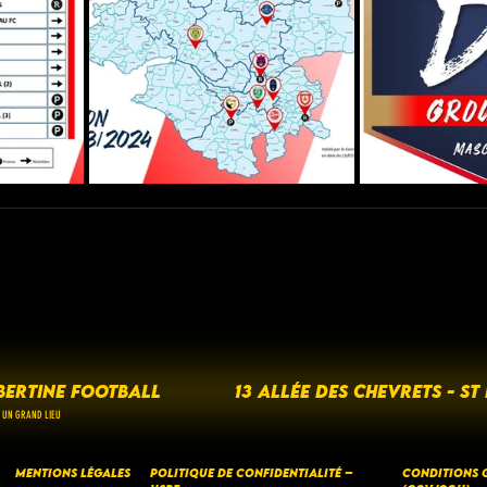
BERTINE FOOTBALL
13 ALLÉE DES CHEVRETS - ST
 UN GRAND LIEU
Mentions Légales
Politique de Confidentialité –
CONDITIONS G