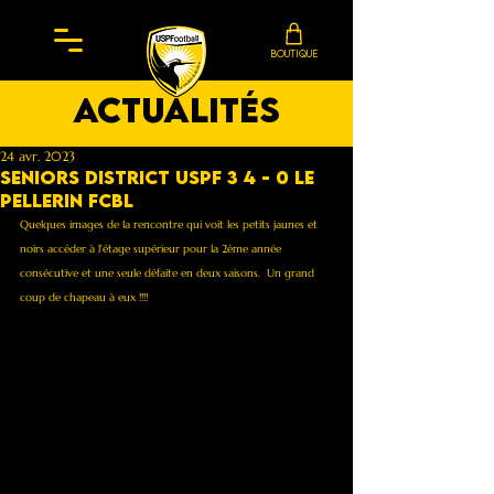
BOUTIQUE
actualités
24 avr. 2023
Seniors district Uspf 3 4 - 0 Le
Pellerin FCBL
Quelques images de la rencontre qui voit les petits jaunes et 
noirs accéder à l'étage supérieur pour la 2ème année 
consécutive et une seule défaite en deux saisons.  Un grand 
coup de chapeau à eux !!!!