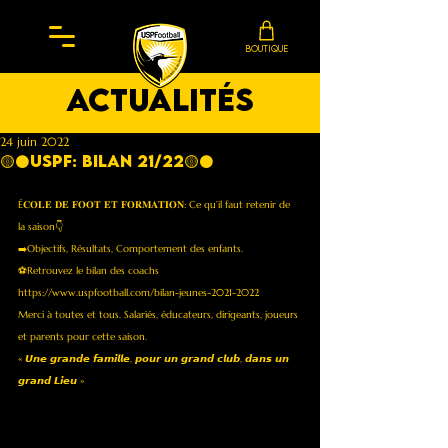
BOUTIQUE
actualités
24 juin 2022
🟡⚫️USPF: BILAN 21/22🟡⚫️
É𝐂𝐎𝐋𝐄 𝐃𝐄 𝐅𝐎𝐎𝐓 𝐄𝐓 𝐅𝐎𝐑𝐌𝐀𝐓𝐈𝐎𝐍: Ce qu’il faut retenir de 
la saison👇
➡️Objectifs, Résultats, Comportement des enfants. 
⚽️Retrouvez le bilan des coachs 
https://www.uspfootball.com/bilan-jeunes-2021-2022
Merci à toutes et tous. Salariés, éducateurs, dirigeants, joueurs 
et parents pour cette saison.
« 𝙐𝙣𝙚 𝙜𝙧𝙖𝙣𝙙𝙚 𝙛𝙖𝙢𝙞𝙡𝙡𝙚, 𝙥𝙤𝙪𝙧 𝙪𝙣 𝙜𝙧𝙖𝙣𝙙 𝙘𝙡𝙪𝙗, 𝙙𝙖𝙣𝙨 𝙪𝙣 
𝙜𝙧𝙖𝙣𝙙 𝙇𝙞𝙚𝙪 »