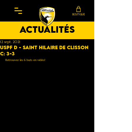
BOUTIQUE
actualités
12 sept. 2021
USPF D - Saint Hilaire de clisson
C: 3-3
Retrouvez les 6 buts en vidéo!