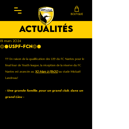
BOUTIQUE
actualités
18 mars 2024
🟡⚫️USPF-FCN🟡⚫️
‼️‼️ En raison de la qualification des U19 du FC Nantes pour le 
final four de Youth league, la réception de la réserve du FC 
Nantes est avancée au 
30 Mars à 15h00
 au stade Mickaël 
Landreau! 
« 𝙐𝙣𝙚 𝙜𝙧𝙖𝙣𝙙𝙚 𝙛𝙖𝙢𝙞𝙡𝙡𝙚, 𝙥𝙤𝙪𝙧 𝙪𝙣 𝙜𝙧𝙖𝙣𝙙 𝙘𝙡𝙪𝙗, 𝙙𝙖𝙣𝙨 𝙪𝙣 
𝙜𝙧𝙖𝙣𝙙 𝙇𝙞𝙚𝙪 »