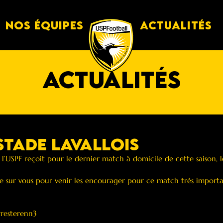
Nos équipes
Actualités
actualités
-Stade Lavallois
’USPF reçoit pour le dernier match à domicile de cette saison, le
e sur vous pour venir les encourager pour ce match trés importa
resterenn3