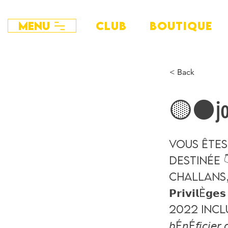
Menu
CLUB
BOUTIQUE
< Back
🟡⚫️jo
Vous êtes 
destinée 
Challans, v
𝗣𝗿𝗶𝘃𝗶𝗹
2022 inclu
𝘣é𝘯é𝘧𝘪𝘤𝘪𝘦𝘳 