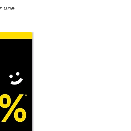
𝘳 𝘶𝘯𝘦