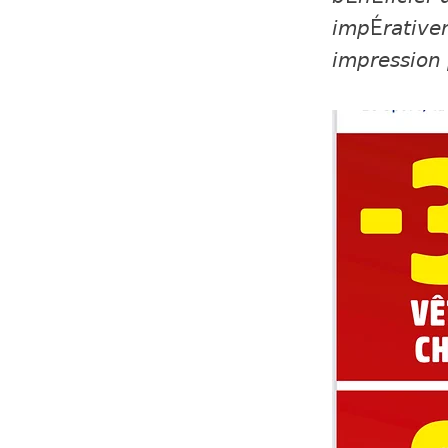
𝘪𝘮𝘱é𝘳𝘢𝘵𝘪𝘷𝘦
𝘪𝘮𝘱𝘳𝘦𝘴𝘴𝘪𝘰𝘯 