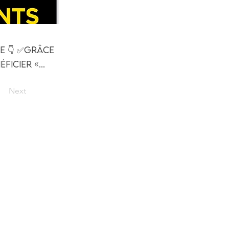
ée 👇 ✅Grâce
icier «...
Next