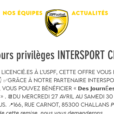
Nos équipes
Actualités
urs privilèges INTERSPORT C
licencié.es à l’USPF, cette offre vous 
👇 ✅Grâce à notre partenaire INTERSP
ous pouvez bénéficier « 𝗗𝗲𝘀 𝗝𝗼𝘂𝗿𝗻é𝗲
è𝗴𝗲𝘀 » . 📆Du Mercredi 27 Avril au Samedi 3
s. 📍166, rue Carnot, 85300 Challans 𝘗𝘰
𝘥𝘦 𝘤𝘦𝘵𝘵𝘦 𝘳𝘦𝘮𝘪𝘴𝘦, 𝘯𝘰𝘶𝘴 𝘷𝘰𝘶𝘴 𝘥𝘦𝘮𝘢𝘯𝘥𝘦𝘳𝘰𝘯𝘴