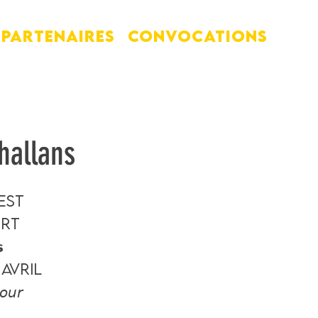
PARTENAIRES
Convocations
hallans
est
ORT

0 Avril
𝘳