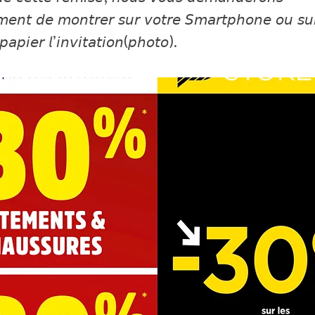
𝘮𝘦𝘯𝘵 𝘥𝘦 𝘮𝘰𝘯𝘵𝘳𝘦𝘳 𝘴𝘶𝘳 𝘷𝘰𝘵𝘳𝘦 𝘚𝘮𝘢𝘳𝘵𝘱𝘩𝘰𝘯𝘦 𝘰𝘶 𝘴𝘶
𝘢𝘱𝘪𝘦𝘳 𝘭’𝘪𝘯𝘷𝘪𝘵𝘢𝘵𝘪𝘰𝘯(𝘱𝘩𝘰𝘵𝘰).