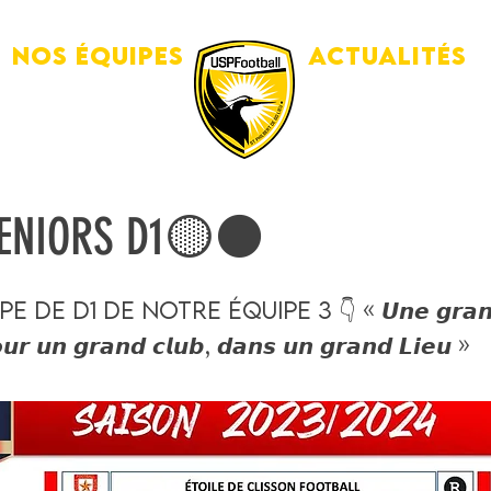
Nos équipes
Actualités
ENIORS D1🟡⚫️
 de D1 de notre équipe 3 👇 « 𝙐𝙣𝙚 𝙜𝙧𝙖𝙣
𝙤𝙪𝙧 𝙪𝙣 𝙜𝙧𝙖𝙣𝙙 𝙘𝙡𝙪𝙗, 𝙙𝙖𝙣𝙨 𝙪𝙣 𝙜𝙧𝙖𝙣𝙙 𝙇𝙞𝙚𝙪 »