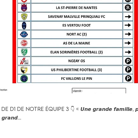
 de notre équipe 3 👇 « 𝙐𝙣𝙚 𝙜𝙧𝙖𝙣𝙙𝙚 𝙛𝙖𝙢𝙞𝙡𝙡𝙚, 𝙥𝙤𝙪
 𝙜𝙧𝙖𝙣𝙙...