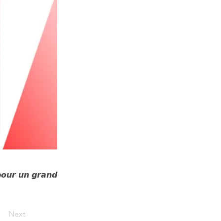
𝙧 𝙪𝙣 𝙜𝙧𝙖𝙣𝙙
Next