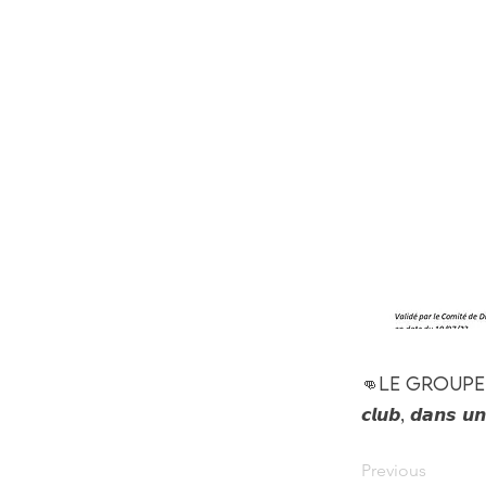
👊Le groupe de D1
𝙘𝙡𝙪𝙗, 𝙙𝙖𝙣𝙨 𝙪𝙣
Previous