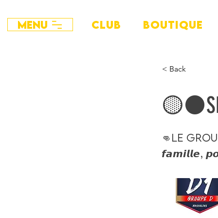
Menu
CLUB
BOUTIQUE
< Back
🟡⚫️S
👊Le groupe
𝙛𝙖𝙢𝙞𝙡𝙡𝙚, 𝙥