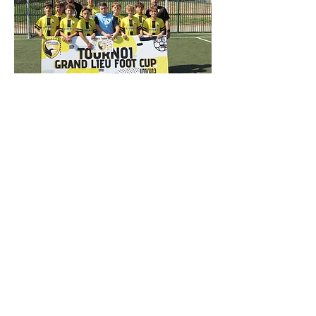
Retour en images sur la nouvelle
édition du Grand-Lieu Foot Cup
qui a réuni 64 équipes et 25 clubs
le 6 septembre au stade Mickaël...
Previous
Next
UNION SPORTIVE PHILIBERTINE FOOTBALL
UNE GRANDE FAMILLE , POUR UN GRAND CLUB , DANS UN GRAND
LIEU