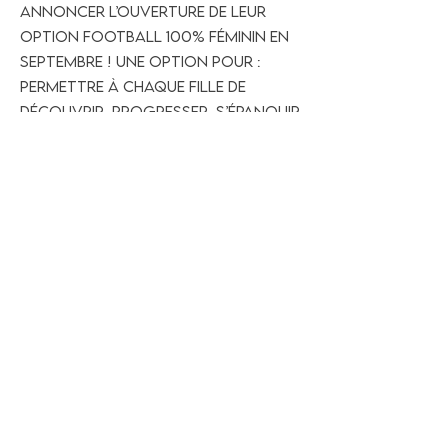
annoncer l’ouverture de leur
option football 100% féminin en
septembre ! Une option pour :
permettre à chaque fille de
découvrir, progresser, s’épanouir
et de vivre pleinement sa passion
pour le football grâce à des
entraînements supplémentaires
encadrés. 📌 Les inscriptions sont
ouvertes : renseignements et
inscriptions au secrétariat du
collège
02 40 78 71 22
Previous
Next
UNION SPORTIVE PHILIBERTINE FOOTBALL
UNE GRANDE FAMILLE , POUR UN GRAND CLUB , DANS UN GRAND
LIEU