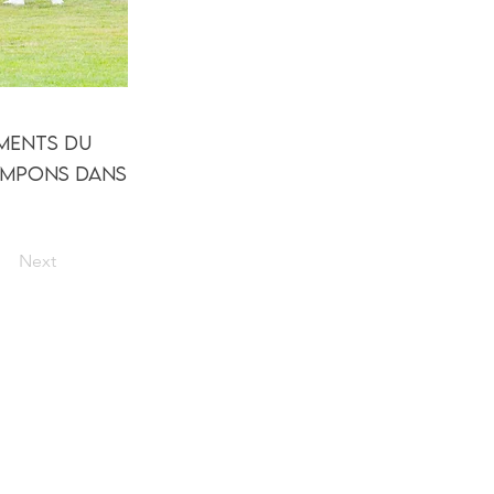
éments du
rampons dans
Next