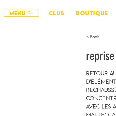
Menu
CLUB
BOUTIQUE
< Back
reprise
Retour au
d'élément
rechauss
concentra
avec les 
Mattéo, A