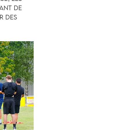
vant de
r des