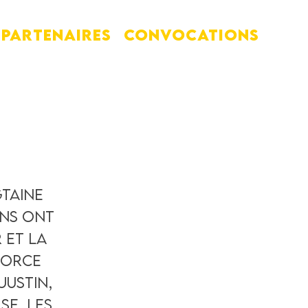
PARTENAIRES
Convocations
gtaine
ins ont
 et la
force
Justin,
se, les