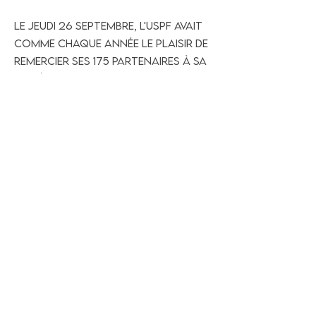
Le jeudi 26 septembre, l'USPF avait
comme chaque année le plaisir de
remercier ses 175 partenaires à sa
soirée annuelle. L’occasion de...
Previous
Next
UNION SPORTIVE PHILIBERTINE FOOTBALL
UNE GRANDE FAMILLE , POUR UN GRAND CLUB , DANS UN GRAND
LIEU