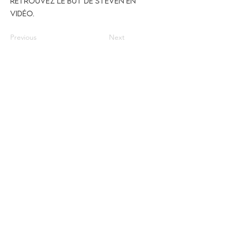
Retrouvez le but de Steven en
vidéo.
Previous
Next