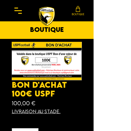
BOUTIQUE
boutique
Bon d'achat
100€ USPF
Prix
100,00 €
Livraison au stade.
Quantité
*