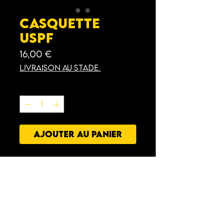
Casquette
USPF
Prix
16,00 €
Livraison au stade.
Quantité
*
AJOUTER AU PANIER
Casquette ADULTE, Unisexe,
100 % polyester, 6
panneaux, 6 Oeillets
d'aérations brodés,
Fronton renforcé, 8