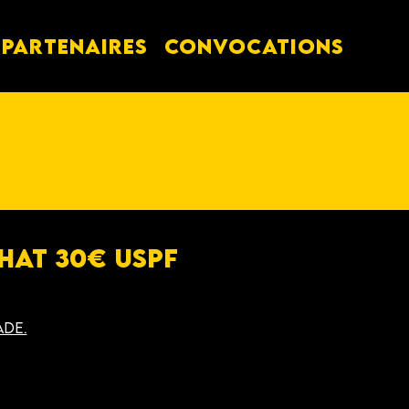
PARTENAIRES
Convocations
hat 30€ USPF
ade.