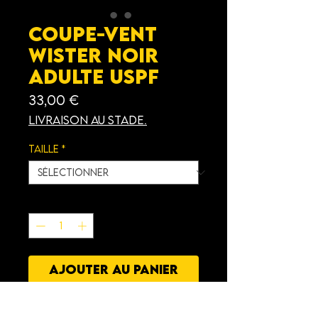
Coupe-vent
Wister Noir
Adulte USPF
Prix
33,00 €
Livraison au stade.
Taille
*
Quantité
*
AJOUTER AU PANIER
Caractéristiques
: