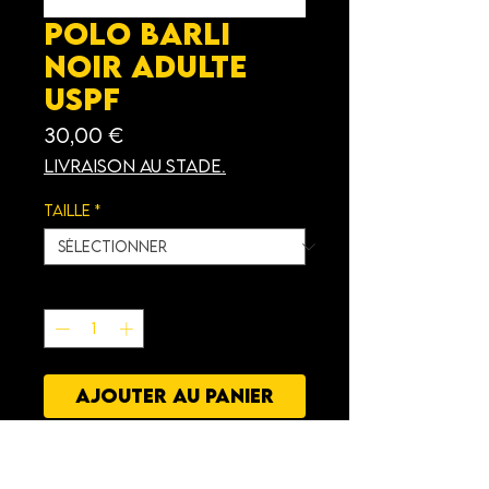
Polo Barli
Noir Adulte
USPF
Prix
30,00 €
Livraison au stade.
Taille
*
Quantité
*
AJOUTER AU PANIER
Caractéristiques
: