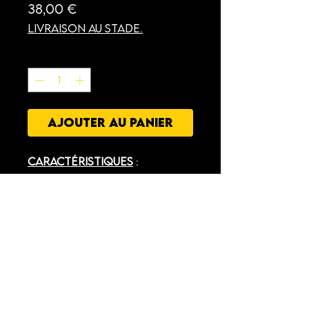
Prix
38,00 €
Livraison au stade.
Quantité
*
AJOUTER AU PANIER
Caractéristiques
:
Le sac à dos FIOPACK, un
modèle pratique et
robuste pour le quotidien
et les déplacements
sportifs. Doté d’un
compartiment chaussures
UNION SPORTIVE PHILIBERTINE FOOTBALL
zippé et de bretelles
UNE GRANDE FAMILLE , POUR UN GRAND CLUB , DANS UN GRAND
LIEU