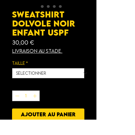
Sweatshirt
Dolvole Noir
Enfant USPF
Prix
30,00 €
Livraison au stade.
Taille
*
Quantité
*
AJOUTER AU PANIER
Caractéristiques
: