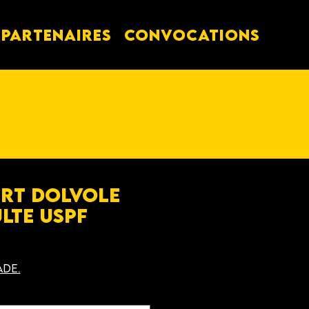
PARTENAIRES
Convocations
irt Dolvole
lte USPF
ade.