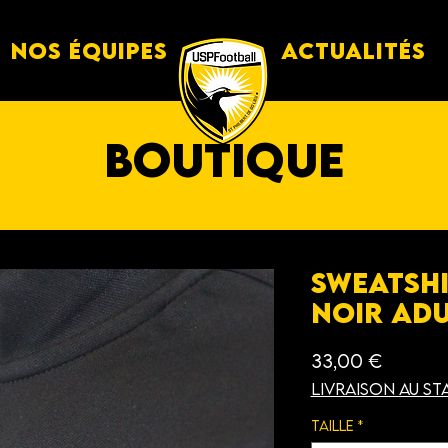
Nos équipes
Actualités
boutique
Sweatsh
Noir Adu
Prix
33,00 €
Livraison au st
Taille
*