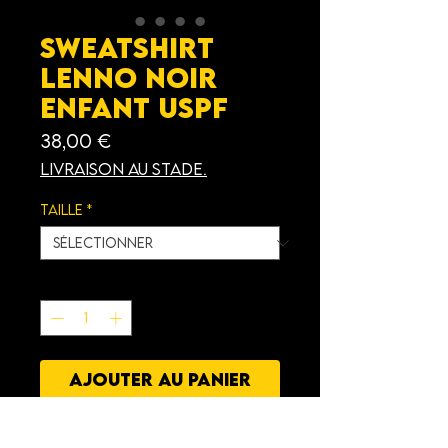
Sweatshirt
Lenno Noir
Enfant USPF
Prix
38,00 €
Livraison au stade.
Taille
*
Quantité
*
AJOUTER AU PANIER
Caractéristiques
: