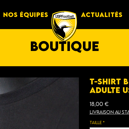
Nos équipes
Actualités
boutique
T-shirt 
Adulte U
Prix
18,00 €
Livraison au st
Taille
*