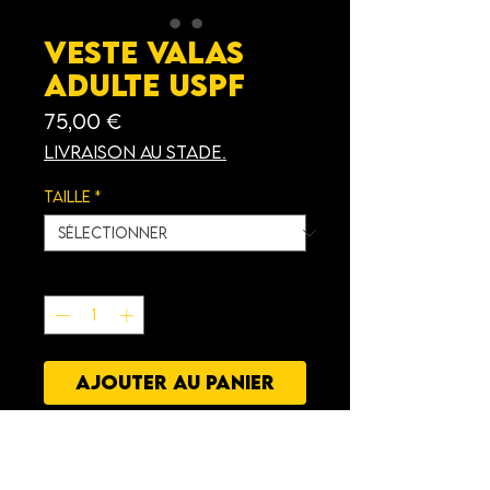
Veste Valas
Adulte USPF
Prix
75,00 €
Livraison au stade.
Taille
*
Quantité
*
AJOUTER AU PANIER
Caractéristiques
: