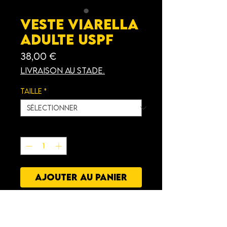
Veste Viarella
Adulte USPF
Prix
38,00 €
Livraison au stade.
Taille
*
Quantité
*
AJOUTER AU PANIER
Caractéristiques
: